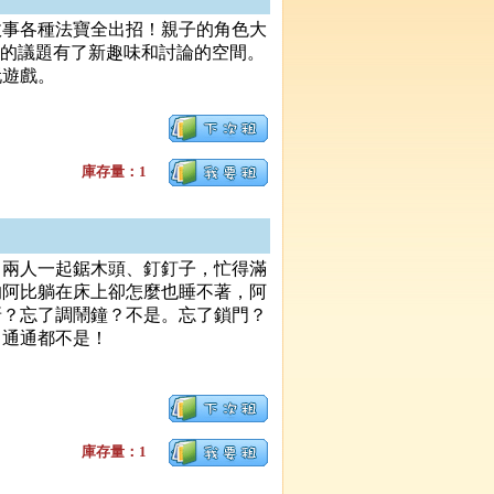
故事各種法寶全出招！親子的角色大
”的議題有了新趣味和討論的空間。
玩遊戲。
庫存量：1
，兩人一起鋸木頭、釘釘子，忙得滿
的阿比躺在床上卻怎麼也睡不著，阿
呀？忘了調鬧鐘？不是。忘了鎖門？
？通通都不是！
庫存量：1