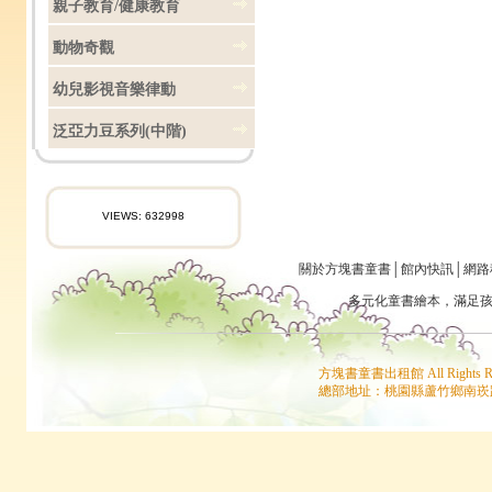
親子教育/健康教育
動物奇觀
幼兒影視音樂律動
泛亞力豆系列(中階)
VIEWS: 632998
關於方塊書童書
│
館內快訊
│
網路
多元化童書
繪本
，滿足
方塊書童書出租館 All Rights
總部地址：桃園縣蘆竹鄉南崁路