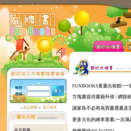
FUNBOOKS童書出租館
帳號：
密碼：
方塊書提供書籍外借 / 網路租書
忘記密碼
加入會員
讓家長不必再為買書選書及
更多元化的繪本童書,一次滿
本月新書
服務專線:03-3115551