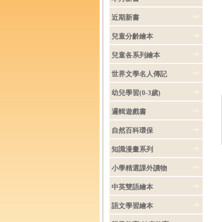
近期新書
兒童分齡繪本
兒童各系列繪本
世界文學名人傳記
幼兒學習(0-3歲)
邏輯遊戲書
自然百科環保
知識漫畫系列
小學精選課外讀物
中英雙語繪本
語文學習繪本