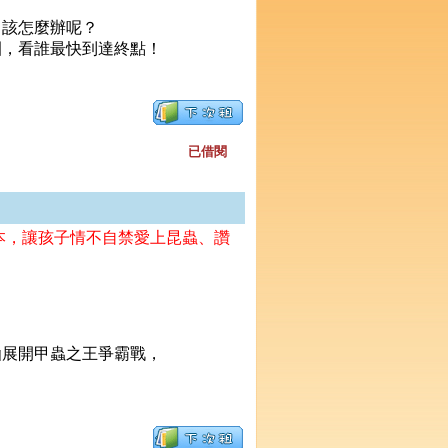
該怎麼辦呢？
，看誰最快到達終點！
已借閱
，讓孩子情不自禁愛上昆蟲、讚
展開甲蟲之王爭霸戰，
？