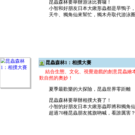
昆蟲森林要舉辦游泳比賽囉！
小智和好朋友日本大鍬形蟲都是旱鴨子，
天牛、獨角仙來幫忙，獨木舟取代游泳圈
昆蟲森林1：相撲大賽
結合生態、文化、視覺遊戲的創意昆蟲繪本
歎自然的奧妙！
夏季最歡樂的大探險，昆蟲世界零距離
昆蟲森林要舉辦相撲大賽了！
小智的好朋友日本大鍬形蟲即將和獨角仙
超過
70
種昆蟲朋友搖旗吶喊，看誰厲害