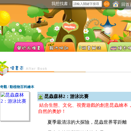
我想找書：
回首
奇觀 / 動植物百科繪本
昆蟲森林2：游泳比賽
結合生態、文化、視覺遊戲的創意昆蟲繪本
自然的奧妙！
夏季最清涼的大探險，昆蟲世界零距離