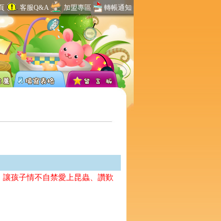
頁
客服Q&A
加盟專區
轉帳通知
，讓孩子情不自禁愛上昆蟲、讚歎