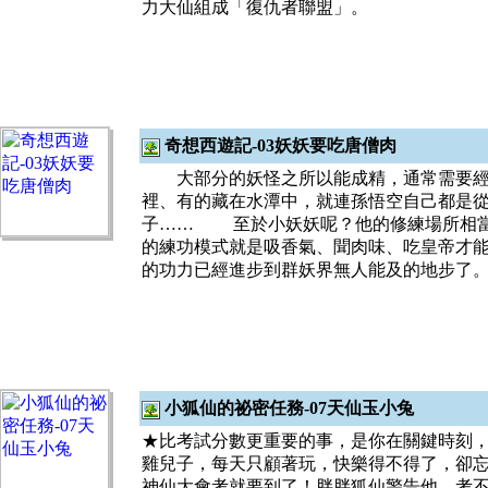
力大仙組成「復仇者聯盟」。
奇想西遊記-03妖妖要吃唐僧肉
大部分的妖怪之所以能成精，通常需要經
裡、有的藏在水潭中，就連孫悟空自己都是從
子…… 至於小妖妖呢？他的修練場所相當
的練功模式就是吸香氣、聞肉味、吃皇帝才
的功力已經進步到群妖界無人能及的地步了
小狐仙的祕密任務-07天仙玉小兔
★比考試分數更重要的事，是你在關鍵時刻，
雞兒子，每天只顧著玩，快樂得不得了，卻
神仙大會考就要到了！胖胖狐仙警告他，考不