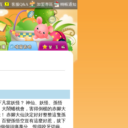
頁
客服Q&A
加盟專區
轉帳通知
下凡當妖怪？ 神仙、妖怪、孫悟
，大鬧蟠桃會，害得倒楣的赤腳大
！ 赤腳大仙決定好好整整這隻孫
 百變孫悟空豈有這麼好惹，拔下
們個個頭痛萬分、恨得咬牙切齒。