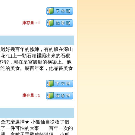
庫存量：1
過好幾百年的修練，有的躲在深山
花?山上一顆石頭裡蹦出來的石猴
特?，就在皇宮御廚的橫梁上。他
能吃的美食。幾百年來，他品嘗美食
。
庫存量：1
會怎麼選擇★ 小狐仙自從收了個
忘了一件可怕的大事——百年一次的
過，會被天雷劈成烤狐狸。 小狐