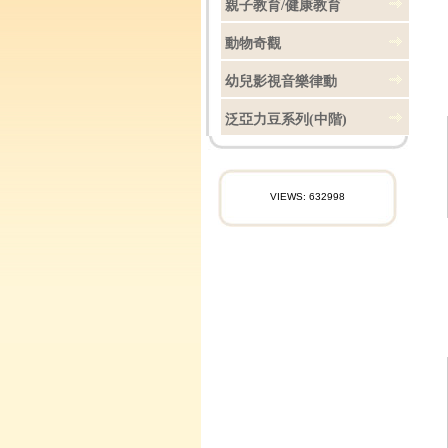
親子教育/健康教育
動物奇觀
幼兒影視音樂律動
泛亞力豆系列(中階)
VIEWS: 632998