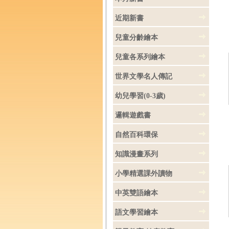
近期新書
兒童分齡繪本
兒童各系列繪本
世界文學名人傳記
幼兒學習(0-3歲)
邏輯遊戲書
自然百科環保
知識漫畫系列
小學精選課外讀物
中英雙語繪本
語文學習繪本