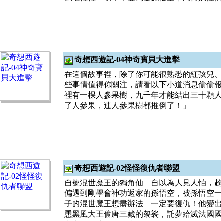
奇想西遊記-04神奇寶貝大進擊
在這個故事裡，除了你可能很熟悉的紅孩兒、
些事情值得你關注，請看以下小道消息偷偷報
裡有一棵人參果樹，九千年才能結出三十顆人
了人參果，連人參果樹都推倒了！」
奇想西遊記-02怪怪復仇者聯盟
自號混世魔王的獨角仙，自以為人見人怕，
偏遇到剛學會神功返家的孫悟空，被孫悟空一
子的混世魔王想盡辦法，一定要復仇！他變
恿黑風大王偷唐三藏的袈裟，託夢給滅法國