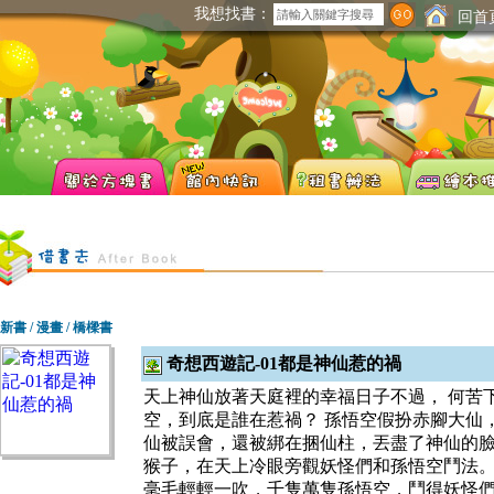
我想找書：
回首
新書 / 漫畫 / 橋樑書
奇想西遊記-01都是神仙惹的禍
天上神仙放著天庭裡的幸福日子不過， 何苦
空，到底是誰在惹禍？ 孫悟空假扮赤腳大仙
仙被誤會，還被綁在捆仙柱，丟盡了神仙的臉
猴子，在天上冷眼旁觀妖怪們和孫悟空鬥法。
毫毛輕輕一吹，千隻萬隻孫悟空，鬥得妖怪