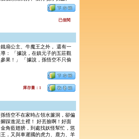
已借閱
鐵扇公主、牛魔王之外， 還有一
導： 「據說，在鎮元子的五莊觀
參果！」 「據說，孫悟空不只偷
庫存量：1
趁孫悟空不在家時占領水簾洞，卻偏
腳踩進泥土裡！ 好丟臉啊！好面
出金角藍翅膀，到處找妖怪幫忙，慫
國王，又與車遲國的虎力、鹿力、羊