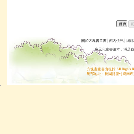
關於方塊書童書
│
館內快訊
│
網路
多元化童書
繪本
，滿足
方塊書童書出租館 All Rights
總部地址：桃園縣蘆竹鄉南崁路