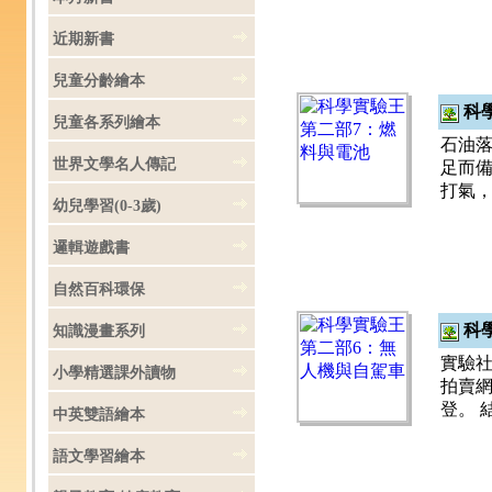
近期新書
兒童分齡繪本
科
兒童各系列繪本
石油落
世界文學名人傳記
足而備
打氣，
幼兒學習(0-3歲)
邏輯遊戲書
自然百科環保
科
知識漫畫系列
實驗社
小學精選課外讀物
拍賣網
登。 
中英雙語繪本
語文學習繪本