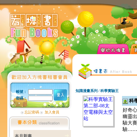
知識漫畫系列 / 科學實驗王
帳號：
密碼：
科學
好奇心
忘記密碼
加入會員
幽靈出
驗大賽
驗…
本月新書