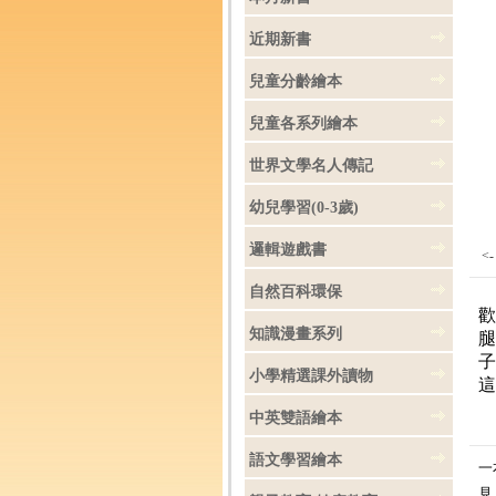
近期新書
兒童分齡繪本
兒童各系列繪本
世界文學名人傳記
幼兒學習(0-3歲)
邏輯遊戲書
<
自然百科環保
歡
知識漫畫系列
腿
子
小學精選課外讀物
這
中英雙語繪本
語文學習繪本
一
見