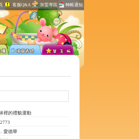
頁
客服Q&A
加盟專區
轉帳通知
林裡的禮貌運動
773
．愛德華