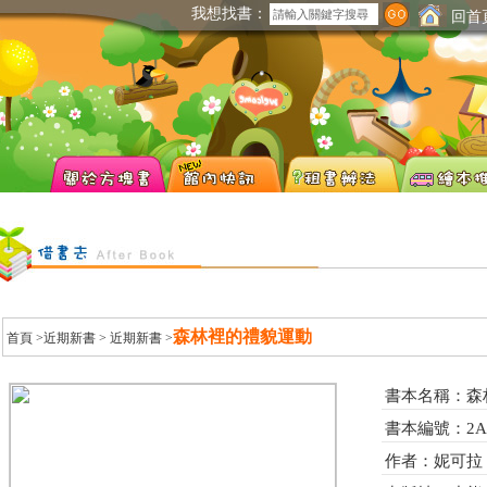
我想找書：
回首
森林裡的禮貌運動
首頁
>近期新書 >
近期新書
>
書本名稱：森
書本編號：2A2
作者：妮可拉