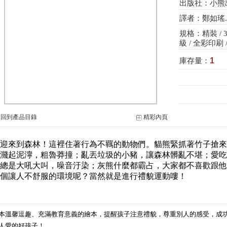
出版社：小熊
譯者：鄭如瑤
規格：精裝 / 32頁 
級 / 全彩印刷 
1
庫存量：
-
回到產品目錄
精彩內頁
迎來到森林！這裡住著行為不羈的動物們。貓熊緊抓著竹子搶來
濺起泥濘，粗魯莽撞；亂丟垃圾的小豬，讓森林髒亂不堪；愛吃
總是大吼大叫，噪音汙染；灰熊什麼都霸占，大家都不喜歡跟他
個讓人不舒服的環境呢？當然就是進行禮貌運動嘍！
本溫馨逗趣、充滿教育意義的繪本，提醒孩子注意禮貌，尊重別人的感受，成
人愛的好孩子！