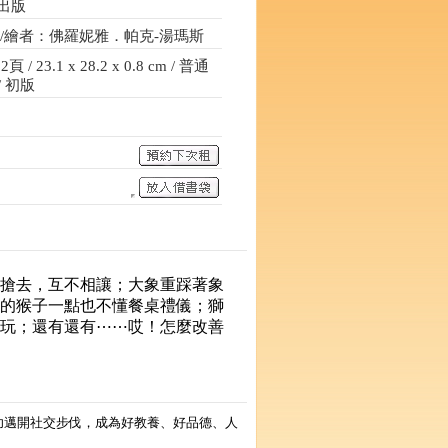
出版
./繪者：佛羅妮雅．帕克-湯瑪斯
/ 23.1 x 28.2 x 0.8 cm / 普通
/ 初版
搶去，互不相讓；大象重踩著象
的猴子一點也不懂餐桌禮儀；獅
玩；還有還有⋯⋯哎！怎麼改善
功邁開社交步伐，成為好教養、好品德、人