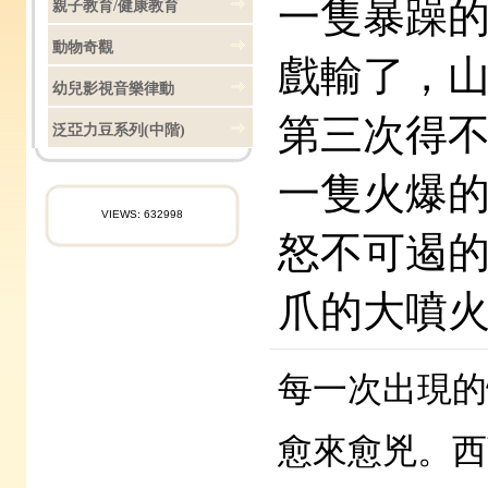
一隻暴躁
親子教育/健康教育
動物奇觀
戲輸了，
幼兒影視音樂律動
第三次得
泛亞力豆系列(中階)
一隻火爆
VIEWS: 632998
怒不可遏
爪的大噴
每一次出現的
愈來愈兇。西