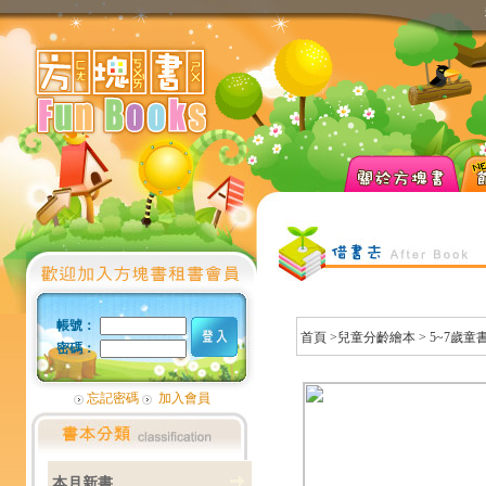
帳號：
首頁
>兒童分齡繪本 >
5~7歲童
密碼：
忘記密碼
加入會員
本月新書