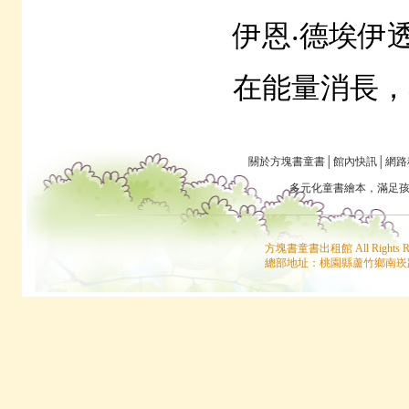
伊恩‧德埃伊
在能量消長，
關於方塊書童書
│
館內快訊
│
網路
多元化童書
繪本
，滿足
方塊書童書出租館 All Rights
總部地址：桃園縣蘆竹鄉南崁路