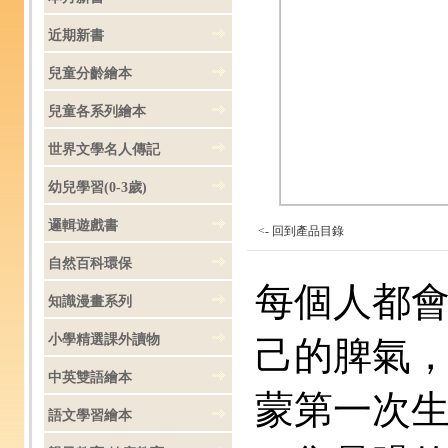
近期新書
兒童分齡繪本
兒童各系列繪本
世界文學名人傳記
幼兒學習(0-3歲)
邏輯遊戲書
<-
回到產品目錄
自然百科環保
每個人都
知識漫畫系列
小學精選課外讀物
己的脾氣
中英雙語繪本
蒙第一次
語文學習繪本