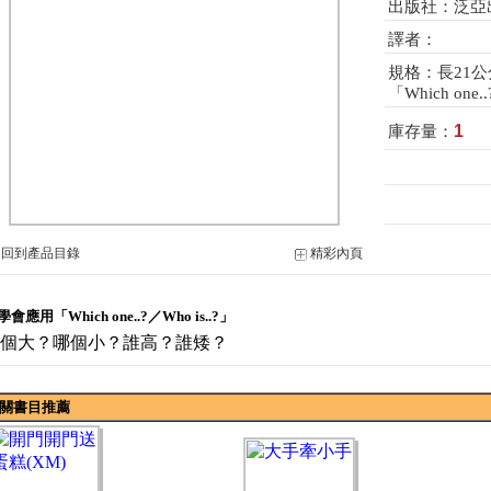
出版社：泛亞
譯者：
規格：長21公
「Which one..
1
庫存量：
-
回到產品目錄
精彩內頁
會應用「Which one..?／Who is..?」
個大？哪個小？誰高？誰矮？
關書目推薦