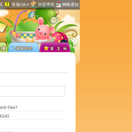
頁
客服Q&A
加盟專區
轉帳通知
h One?
245