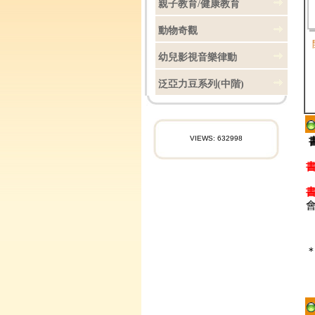
親子教育/健康教育
動物奇觀
幼兒影視音樂律動
泛亞力豆系列(中階)
VIEWS: 632998