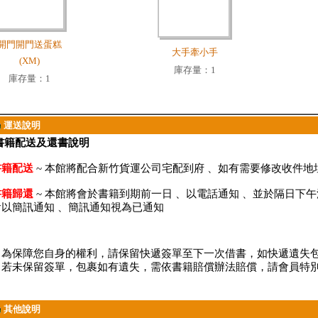
開門開門送蛋糕
大手牽小手
(XM)
庫存量：1
庫存量：1
運送說明
書籍配送及還書說明
書籍配送
~
本館將配合新竹貨運公司宅配到府
、
如有需要修改收件地
書籍歸還
~
本館將會於書籍到期前一日
、
以電話通知
、
並於隔日下午
會以簡訊通知
、
簡訊通知視為已通知
＊為保障您自身的權利，請保留快遞簽單至下一次借書，如快遞遺失
若未保留簽單，包裹如有遺失，需依書籍賠償辦法賠償，請會員特
其他說明