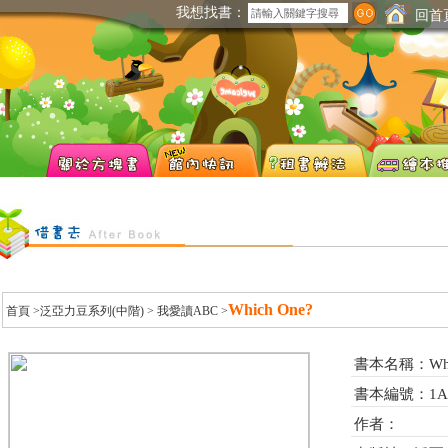
我想找書：
回首
Which One?
首頁
>泛亞力豆系列(中階) >
我愛讀ABC
>
書本名稱：Whic
書本編號：1A0
作者：