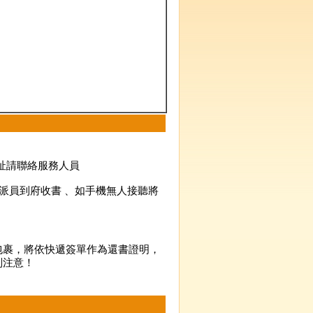
址請聯絡服務
人員
派員到
府收書
、
如手機無人接聽將
包裹，將依快遞簽單作為還書證明，
別注意！