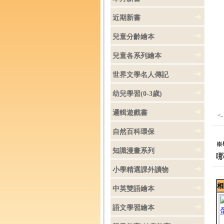
近期新書
兒童分齡繪本
兒童各系列繪本
世界文學名人傳記
幼兒學習(0-3歲)
邏輯遊戲書
<
自然百科環保
※學
知識漫畫系列
哪
小學精選課外讀物
相
中英雙語繪本
語文學習繪本