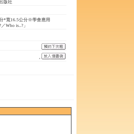
出版社
分*寬16.5公分※學會應用
?／Who is..?」