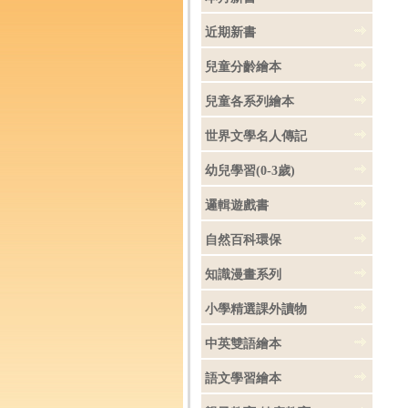
近期新書
兒童分齡繪本
兒童各系列繪本
世界文學名人傳記
幼兒學習(0-3歲)
邏輯遊戲書
自然百科環保
知識漫畫系列
小學精選課外讀物
中英雙語繪本
語文學習繪本